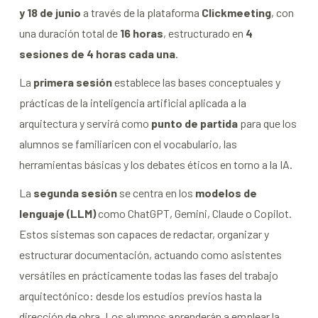
y 18 de junio
a través de la plataforma
Clickmeeting
, con
una duración total de
16 horas
, estructurado en
4
sesiones de 4 horas cada una
.
La
primera sesión
establece las bases conceptuales y
prácticas de la inteligencia artificial aplicada a la
arquitectura y servirá como
punto de partida
para que los
alumnos se familiaricen con el vocabulario, las
herramientas básicas y los debates éticos en torno a la IA.
La
segunda sesión
se centra en los
modelos de
lenguaje
(LLM)
como ChatGPT, Gemini, Claude o Copilot.
Estos sistemas son capaces de redactar, organizar y
estructurar documentación, actuando como asistentes
versátiles en prácticamente todas las fases del trabajo
arquitectónico: desde los estudios previos hasta la
dirección de obra. Los alumnos aprenderán a emplear la