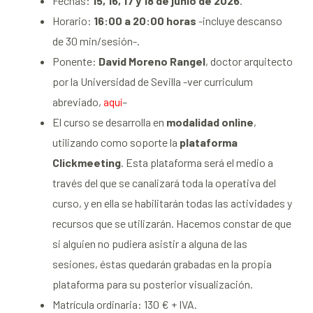
Fechas:
15, 16, 17 y 18 de junio de 2026
.
Horario:
16:00 a 20:00 horas
-incluye descanso
de 30 min/sesión-.
Ponente:
David Moreno Rangel
, doctor arquitecto
por la Universidad de Sevilla -ver curriculum
abreviado,
aquí
–
El curso se desarrolla en
modalidad online
,
utilizando como soporte la
plataforma
Clickmeeting
. Esta plataforma será el medio a
través del que se canalizará toda la operativa del
curso, y en ella se habilitarán todas las actividades y
recursos que se utilizarán. Hacemos constar de que
si alguien no pudiera asistir a alguna de las
sesiones, éstas quedarán grabadas en la propia
plataforma para su posterior visualización.
Matrícula ordinaria: 130 € + IVA.