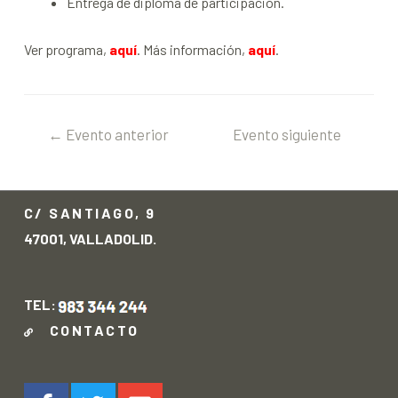
Entrega de diploma de participación.
Ver programa,
aquí
. Más información,
aquí
.
←
Evento anterior
Evento siguiente
→
C/ SANTIAGO, 9
47001, VALLADOLID.
TEL:
CONTACTO