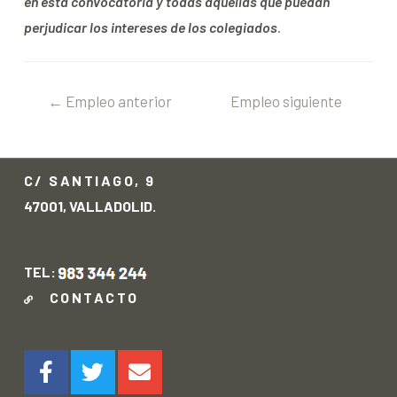
en esta convocatoria y todas aquellas que puedan
perjudicar los intereses de los colegiados
.
←
Empleo anterior
Empleo siguiente
→
C/ SANTIAGO, 9
47001, VALLADOLID.
TEL:
CONTACTO