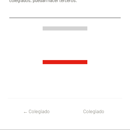
colegiados, puedan hacer terceros.
←
Colegiado
Colegiado
anterior
siguiente
→