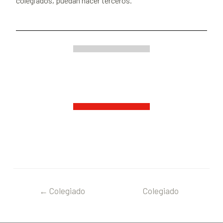
colegiados, puedan hacer terceros.
←
Colegiado
Colegiado
anterior
siguiente
→