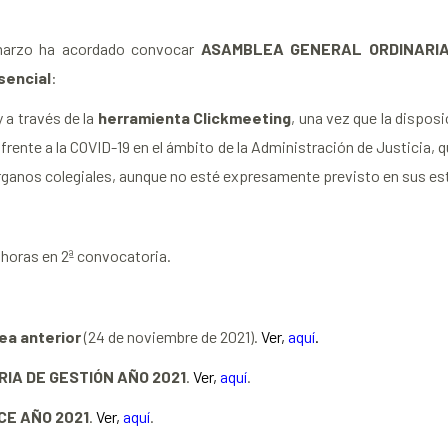
e marzo ha acordado convocar
ASAMBLEA GENERAL ORDINARIA
sencial
:
y a través de la
herramienta Clickmeeting
, una vez que la dispos
rente a la COVID-19 en el ámbito de la Administración de Justicia, 
órganos colegiales, aunque no esté expresamente previsto en sus e
0 horas en 2ª convocatoria.
ea anterior
(24 de noviembre de 2021).
Ver,
aquí
.
IA DE GESTIÓN AÑO 2021
.
Ver,
aquí
.
E AÑO 2021
.
Ver,
aquí
.