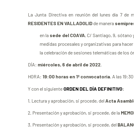
La Junta Directiva en reunión del lunes día 7 d
RESIDENTES EN VALLADOLID
de manera
semipre
en la
sede del COAVA
, C/ Santiago, 9, sótano 
medidas procesales y organizativas para hacer f
la celebración de sesiones telemáticas de los 
DÍA:
miércoles, 6 de abril de 2022
.
HORA:
19:00 horas en 1ª convocatoria
. A las 19:3
Y con el siguiente
ORDEN DEL DÍA DEFINITIVO
:
1. Lectura y aprobación, si procede, del
Acta Asambl
2. Presentación y aprobación, si procede, de la
MEMOR
3. Presentación y aprobación, si procede, del
BALANC