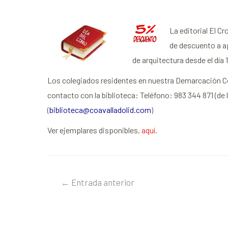
La editorial El C
de descuento a ap
de arquitectura desde el día 
Los colegiados residentes en nuestra Demarcación Col
contacto con la biblioteca:
Teléfono: 983 344 871 (de 
(
biblioteca@coavalladolid.com
)
Ver ejemplares disponibles,
aquí
.
←
Entrada anterior