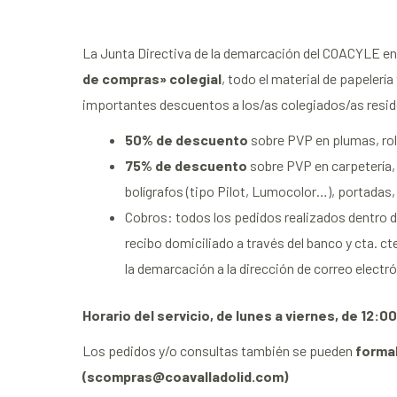
La Junta Directiva de la demarcación del COACYLE en V
de compras» colegial
, todo el material de papelerí
importantes descuentos a los/as colegiados/as resi
50% de descuento
sobre PVP en plumas, roll
75% de descuento
sobre PVP en carpetería, 
bolígrafos (tipo Pilot, Lumocolor…), portadas, 
Cobros: todos los pedidos realizados dentro d
recibo domiciliado a través del banco y cta. ct
la demarcación a la dirección de correo electró
Horario del servicio, de lunes a viernes, de 12:0
Los pedidos y/o consultas también se pueden
formal
(scompras@coavalladolid.com)