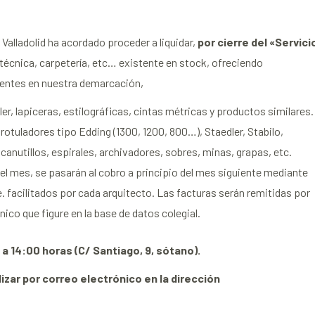
alladolid ha acordado proceder a liquidar,
por cierre del «Servici
a técnica, carpetería, etc… existente en stock, ofreciendo
dentes en nuestra demarcación,
er, lapiceras, estilográficas, cintas métricas y productos similares.
rotuladores tipo Edding (1300, 1200, 800…), Staedler, Stabilo,
canutillos, espirales, archivadores, sobres, minas, grapas, etc.
el mes, se pasarán al cobro a principio del mes siguiente mediante
e. facilitados por cada arquitecto. Las facturas serán remitidas por
nico que figure en la base de datos colegial.
0 a 14:00 horas (C/ Santiago, 9, sótano).
izar por correo electrónico en la dirección