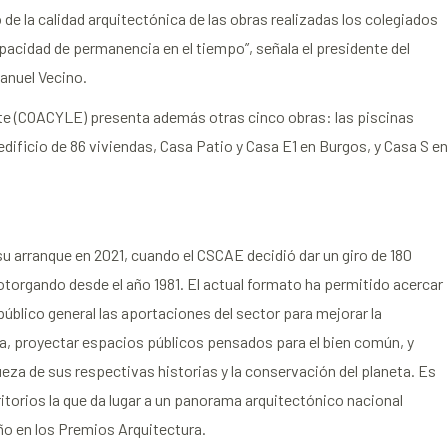
de la calidad arquitectónica de las obras realizadas los colegiados
apacidad de permanencia en el tiempo”, señala el presidente del
Manuel Vecino.
Este (COACYLE) presenta además otras cinco obras: las piscinas
dificio de 86 viviendas, Casa Patio y Casa E1 en Burgos, y Casa S en
 arranque en 2021, cuando el CSCAE decidió dar un giro de 180
otorgando desde el año 1981. El actual formato ha permitido acercar
público general las aportaciones del sector para mejorar la
gna, proyectar espacios públicos pensados para el bien común, y
iqueza de sus respectivas historias y la conservación del planeta. Es
rritorios la que da lugar a un panorama arquitectónico nacional
año en los Premios Arquitectura.