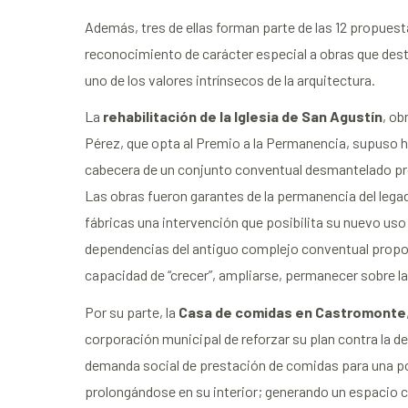
Además, tres de ellas forman parte de las 12 propuest
reconocimiento de carácter especial a obras que des
uno de los valores intrínsecos de la arquitectura.
La
rehabilitación de
la Iglesia de San Agustín
, ob
Pérez, que opta al Premio a la Permanencia, supuso h
cabecera de un conjunto conventual desmantelado pr
Las obras fueron garantes de la permanencia del lega
fábricas una intervención que posibilita su nuevo us
dependencias del antiguo complejo conventual proporci
capacidad de “crecer”, ampliarse, permanecer sobre la
Por su parte, la
Casa de comidas en Castromonte
corporación municipal de reforzar su plan contra la d
demanda social de prestación de comidas para una pob
prolongándose en su interior; generando un espacio c