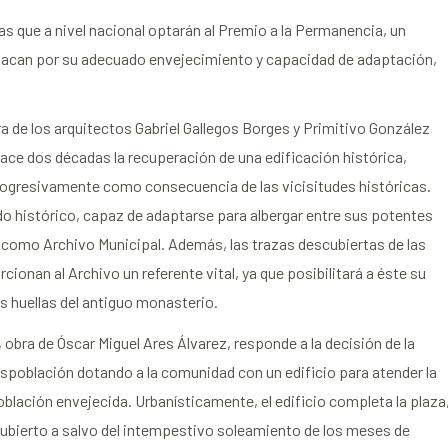
as que a nivel nacional optarán al Premio a la Permanencia, un
tacan por su adecuado envejecimiento y capacidad de adaptación,
ra de los arquitectos Gabriel Gallegos Borges y Primitivo González
ace dos décadas la recuperación de una edificación histórica,
ogresivamente como consecuencia de las vicisitudes históricas.
do histórico, capaz de adaptarse para albergar entre sus potentes
o como Archivo Municipal. Además, las trazas descubiertas de las
onan al Archivo un referente vital, ya que posibilitará a éste su
s huellas del antiguo monasterio.
, obra de Óscar Miguel Ares Álvarez, responde a la decisión de la
espoblación dotando a la comunidad con un edificio para atender la
lación envejecida. Urbanísticamente, el edificio completa la plaza
ubierto a salvo del intempestivo soleamiento de los meses de