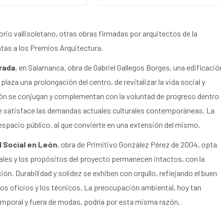
rio vallisoletano, otras obras firmadas por arquitectos de la
tas a los Premios Arquitectura.
grada
, en Salamanca, obra de Gabriel Gallegos Borges, una edificació
laza una prolongación del centro, de revitalizar la vida social y
ición se conjugan y complementan con la voluntad de progreso dentro
ue satisface las demandas actuales culturales contemporáneas. La
l espacio público, al que convierte en una extensión del mismo.
d Social en León
, obra de Primitivo González Pérez de 2004, opta
ales y los propósitos del proyecto permanecen intactos, con la
ón. Durabilidad y solidez se exhiben con orgullo, reflejando el buen
 los oficios y los técnicos. La preocupación ambiental, hoy tan
atemporal y fuera de modas, podría por esta misma razón,